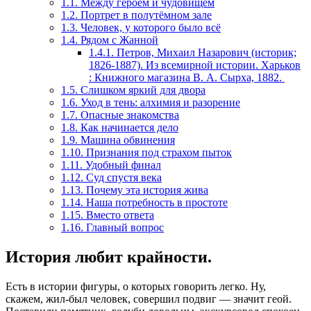
1.1.
Между героем и чудовищем
1.2.
Портрет в полутёмном зале
1.3.
Человек, у которого было всё
1.4.
Рядом с Жанной
1.4.1.
Петров, Михаил Назарович (историк;
1826-1887). Из всемирной истории. Харьков
: Книжного магазина В. А. Сырха, 1882.
1.5.
Слишком яркий для двора
1.6.
Уход в тень: алхимия и разорение
1.7.
Опасные знакомства
1.8.
Как начинается дело
1.9.
Машина обвинения
1.10.
Признания под страхом пыток
1.11.
Удобный финал
1.12.
Суд спустя века
1.13.
Почему эта история жива
1.14.
Наша потребность в простоте
1.15.
Вместо ответа
1.16.
Главный вопрос
История любит крайности.
Есть в истории фигуры, о которых говорить легко. Ну,
скажем, жил-был человек, совершил подвиг — значит геой.