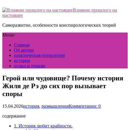
Влияние прошлого на
настоящее
Саморазвитие, особенности конспирологических теорий
Меню
Главная
Об авторе
практическая психология
история
отдых и туризм
Герой или чудовище? Почему история
Жиля де Рэ до сих пор вызывает
споры
15.04.2026
история
,
размышления
Комментарии: 0
содержание
1.
История любит крайности.