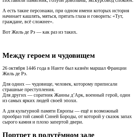
Поставили памятник, голуби довольны, экскурсовод спокоен.
А есть такие персонажи, при одном имени которых история
начинает кашлять, мяться, прятать глаза и говорить: «Тут,
граждане, всё сложнее».
Вот Жиль де Рэ — как раз из таких.
Между героем и чудовищем
26 октября 1446 года в Нанте был казнён маршал Франции
Жиль де Рэ.
Для одних — чудовище, человек, которому приписали
страшные преступления.
Для других — соратник Жанны д’Арк, военный герой, один
из самых ярких людей своей эпохи.
А для культурной памяти Европы — ещё и возможный
прообраз той самой Синей Бороды, от которой у сказок запах
сырого камня и плохо запертой двери.
Портрет в полутёмном зале