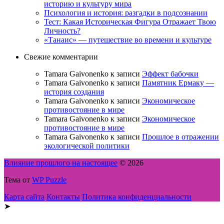
историю и культуру мира
Психология и история: разгадки в подсознании
Тест: Какая Историческая Фигура Отражает Твою
Личность?
«Танаис» — путешествие во времени и культуре
Свежие комментарии
Tamara Gaivonenko
к записи
Эффект бабочки
Tamara Gaivonenko
к записи
Памятник Ермаку —
история создания
Tamara Gaivonenko
к записи
Экономическое
противостояние в мире
Tamara Gaivonenko
к записи
Экономическое
противостояние в мире
Tamara Gaivonenko
к записи
Прошлое в отражении
экологической политики
Влияние прошлого на настоящее
© 2026
Тема от
WP Puzzle
Карта сайта
Контакты
Политика конфиденциальности
➤