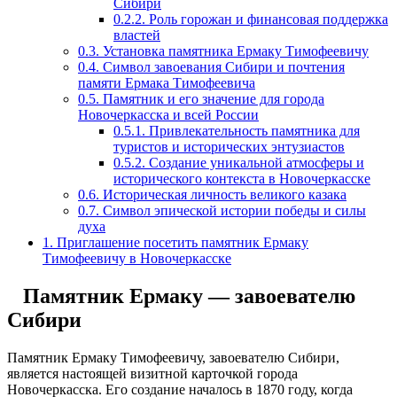
Сибири
0.2.2.
Роль горожан и финансовая поддержка
властей
0.3.
Установка памятника Ермаку Тимофеевичу
0.4.
Символ завоевания Сибири и почтения
памяти Ермака Тимофеевича
0.5.
Памятник и его значение для города
Новочеркасска и всей России
0.5.1.
Привлекательность памятника для
туристов и исторических энтузиастов
0.5.2.
Создание уникальной атмосферы и
исторического контекста в Новочеркасске
0.6.
Историческая личность великого казака
0.7.
Символ эпической истории победы и силы
духа
1.
Приглашение посетить памятник Ермаку
Тимофеевичу в Новочеркасске
Памятник Ермаку — завоевателю
Сибири
Памятник Ермаку Тимофеевичу, завоевателю Сибири,
является настоящей визитной карточкой города
Новочеркасска. Его создание началось в 1870 году, когда